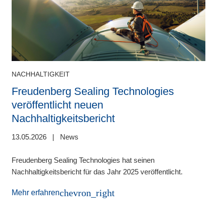
NACHHALTIGKEIT
Freudenberg Sealing Technologies
veröffentlicht neuen
Nachhaltigkeitsbericht
1
e
13.05.2026
|
News
S
e
Freudenberg Sealing Technologies hat seinen
e
Nachhaltigkeitsbericht für das Jahr 2025 veröffentlicht.
e
chevron_right
Mehr erfahren
F
e
w