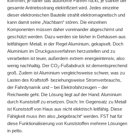
kommen, je näher das autonome Fahren rückt, je stärker der
gesamte Antriebsstrang elektrifiziert wird. Jedes einzelne
dieser elektronischen Bauteile strahlt elektromagnetisch und
kann damit seine „Nachbarn“ stören. Die einzelnen
Komponenten müssen daher voreinander abgeschirmt und
geschützt werden. Dazu werden sie bisher in Gehäusen aus
leitfähigem Metall, in der Regel Aluminium, gekapselt. Doch
Aluminium im Druckgussverfahren herzustellen und zu
verarbeiten ist teuer, außerdem extrem energieintensiv, also
wenig nachhaltig. Der CO
-Fußabdruck ist dementsprechend
2
groß. Zudem ist Aluminium vergleichsweise schwer, was zu
Lasten des Kraftstoff- beziehungsweise Stromverbrauchs,
der Fahrdynamik und – bei Elektrofahrzeugen – der
Reichweite geht. Die Lösung liegt auf der Hand: Aluminium
durch Kunststoff zu ersetzen. Doch: Im Gegensatz zu Metall
ist Kunststoff von Haus aus nicht elektrisch leitfähig. Diese
Fähigkeit muss ihm also „beigebracht“ werden. FST hat für
diese Funktionalisierung von Kunststoffen mehrere Lösungen
in petto.