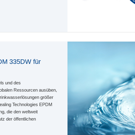
PDM 335DW für
ls und des
lobalen Ressourcen ausüben,
 Trinkwasserlösungen größer
Sealing Technologies EPDM
g, die den weltweit
z der öffentlichen