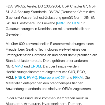
FDA, WRAS, Arrêté, EG 1935/2004, USP Chapter 87, NSF
51, 3-A Sanitary Standards, DVGW (Deutscher Verein des
Gas- und Wasserfaches)-Zulassung gemäß Norm DIN EN
549 für Elastomere und Gewebe (
NBR
und
FKM
für
Gasanwendungen in Kombination mit unterschiedlichen
Geweben).
Mit über 600 konventionellen Elastomermischungen bietet
Freudenberg Sealing Technologies weltweit eines der
umfangreichsten Portfolios an und deckt damit praktisch alle
Standardelastomere ab. Dazu gehören unter anderem
NBR,
VMQ
und
EPDM
. Darüber hinaus werden
Hochleistungselastomere eingesetzt wie CIIR, ECO,
FKM,
HNBR
,
FVMQ
,
Fluoroprene® XP
und
FFKM
. Die
Materialien entsprechen den branchenspezifischen
Anwendungsstandards und sind von OEMs zugelassen.
In der Prozessindustrie kommen Membranen meist in
Aktuatoren, Armaturen, Hydrospeichern, Pumpen,