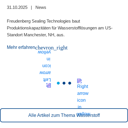
31.10.2025
|
News
0
es
Freudenberg Sealing Technologies baut
Produktionskapazitäten für Wasserstofflösungen am US-
M
Standort Manchester, NH, aus.
S
W
chevron_right
Mehr erfahren
t
M
Alle Artikel zum Thema Wasserstoff