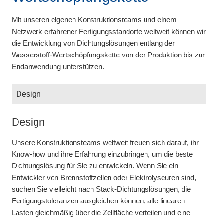
Mit unseren eigenen Konstruktionsteams und einem
Netzwerk erfahrener Fertigungsstandorte weltweit können wir
die Entwicklung von Dichtungslösungen entlang der
Wasserstoff-Wertschöpfungskette von der Produktion bis zur
Endanwendung unterstützen.
Design
Werkstoffe
Prüfung
Unsere Konstruktionsteams weltweit freuen sich darauf, ihr
Als Basis für die anwendungsspezifische
Bei Freudenberg Sealing Technologies ist die Materialprüfung
Know-how und ihre Erfahrung einzubringen, um die beste
Elastomerentwicklung können wir auf mehr als 1.500
und die Bewertung anwendungsrelevanter Bedingungen Teil
Dichtungslösung für Sie zu entwickeln. Wenn Sie ein
Werkstoffrezepturen zurückgreifen. Unser Fachwissen über
unserer DNA als Betreiber der weltweit größten Simmerring-
Entwickler von Brennstoffzellen oder Elektrolyseuren sind,
Werkstoffe und Verfahren macht uns zu einem geschätzten
Prüfanlage. Mit unserem umfangreichen internen Wissen
suchen Sie vielleicht nach Stack-Dichtungslösungen, die
Partner, der unsere Kunden an kritischen Punkten in der
sind wir darauf spezialisiert, anwendungsrelevante
Fertigungstoleranzen ausgleichen können, alle linearen
Entwicklung unterstützt und ihnen hilft, ihre Ziele für eine
Bedingungen über alle Stufen der Wasserstoff-
Lasten gleichmäßig über die Zellfläche verteilen und eine
längere Lebensdauer zu erreichen.
Wertschöpfungskette hinweg zu bewerten. Unsere Expertise