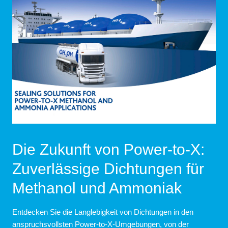
die langfristige Leistung elektrochemischer Zellen
auf die sich entwickelnden Bedürfnisse der
beeinträchtigen könnten.
Wasserstoffindustrie zugeschnitten sind. Diese Verpflichtung
zu Spitzenleistungen gewährleistet eine zuverlässige und
effiziente Leistung bei allen Wasserstoffanwendungen.
chevron_right
Erfahren Sie mehr über Materialprüfung
Die Zukunft von Power-to-X:
Zuverlässige Dichtungen für
Methanol und Ammoniak
Entdecken Sie die Langlebigkeit von Dichtungen in den
anspruchsvollsten Power-to-X-Umgebungen, von der