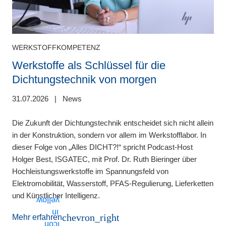
WERKSTOFFKOMPETENZ
Werkstoffe als Schlüssel für die
Dichtungstechnik von morgen
31.07.2026
|
News
2
Die Zukunft der Dichtungstechnik entscheidet sich nicht allein
in der Konstruktion, sondern vor allem im Werkstofflabor. In
B
dieser Folge von „Alles DICHT?!“ spricht Podcast-Host
s
n
Holger Best, ISGATEC, mit Prof. Dr. Ruth Bieringer über
v
Hochleistungswerkstoffe im Spannungsfeld von
M
Elektromobilität, Wasserstoff, PFAS-Regulierung, Lieferketten
und Künstlicher Intelligenz.
chevron_right
Mehr erfahren