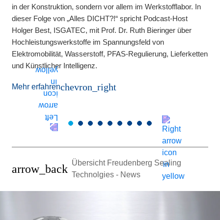
in der Konstruktion, sondern vor allem im Werkstofflabor. In
B
dieser Folge von „Alles DICHT?!“ spricht Podcast-Host
s
n
Holger Best, ISGATEC, mit Prof. Dr. Ruth Bieringer über
v
Hochleistungswerkstoffe im Spannungsfeld von
M
Elektromobilität, Wasserstoff, PFAS-Regulierung, Lieferketten
und Künstlicher Intelligenz.
chevron_right
Mehr erfahren
Übersicht Freudenberg Sealing
arrow_back
Technolgies - News