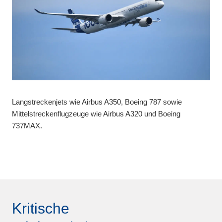
Langstreckenjets wie Airbus A350, Boeing 787 sowie
Mittelstreckenflugzeuge wie Airbus A320 und Boeing
737MAX.
Regionalflugzeuge wie ATR 72 oder Bombardier Dash 8.
Helikopter wie Sikorsky S-92 oder Airbus H145.
Kritische