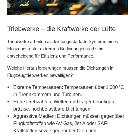
Triebwerke – die Kraftwerke der Lüfte
Hilfstriebwerke (APU):
Dichtungen für Gondeln und Pylone:
Energieversorgung am Boden und in der
Sicherheit und Leistung unter
Triebwerke arbeiten als leistungsstärkste Systeme eines
Luft
Extrembedingungen gewährleisten
Flugzeugs unter extremen Bedingungen und sind
entscheidend für Effizienz und Performance.
Hilfstriebwerke (Auxiliary Power Units, APU) sind
Die Abdichtung in Triebwerksgondeln (Nacelles) und Pylonen
unverzichtbar für den Betrieb moderner Flugzeuge. Sie
ist entscheidend für die Sicherheit und Effizienz von
Welche Herausforderungen müssen die Dichtungen in
befinden sich meist im Heck eines Flugzeugs und liefern
Flugzeugtriebwerken. Diese Komponenten sind einzigartigen
Flugzeugtriebwerken bewältigen?
Energie für elektrische und pneumatische Systeme,
Herausforderungen ausgesetzt, die spezialisierte
insbesondere wenn das Haupttriebwerk abgeschaltet ist –
Dichtungslösungen erfordern.
Extreme Temperaturen: Temperaturen über 1.000 °C
etwa während der Bodenphase oder bei Startvorbereitungen.
in Brennkammern und Turbinen.
Welche Herausforderungen gibt es?
APUs arbeiten unter konstanten Belastungen und müssen
Hohe Drehzahlen: Wellen und Lager benötigen
dabei effizient, langlebig und zuverlässig sein.
präzise, hochbelastbare Dichtungen.
Extreme Temperaturen: Gondeln und Pylone müssen
Aggressive Medien: Dichtungen müssen gegenüber
hohen Temperaturen standhalten, die oft 1.000 °C
Was sind die Herausforderungen bei der Abdichtung von
Flugkraftstoffen wie AV-Gas, Jet-A oder SAF-
überschreiten, was die Integrität herkömmlicher
APUs?
Kraftstoffen sowie gegenüber Ölen und
Dichtungen beeinträchtigen kann.