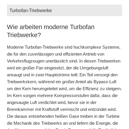
Wie arbeiten moderne Turbofan
Wie arbeitet ein Turboprop Triebwerk?
Wie arbeitet ein Turboshaft Triebwerk?
Triebwerke?
Ein Turboprop-Triebwerk kombiniert die Effizienz eines
Ein Turboshaft Triebwerk basiert auf dem Prinzip eines
Propellers mit der Leistung einer Gasturbine. Anders als bei
Gasturbinentriebwerks, ist jedoch speziell dafür ausgelegt,
Moderne Turbofan-Triebwerke sind hochkomplexe Systeme,
einem Turbofan erzeugt hier nicht der heiße Abgasstrahl den
mechanische Energie anstatt direkten Schub zu erzeugen.
die für den zuverlässigen und effizienten Antrieb von
Hauptschub, sondern ein großer Propeller, der von einer
Es kommt vor allem in Hubschraubern und bestimmten
Verkehrsflugzeugen unerlässlich sind. In diesen Triebwerken
Turbine angetrieben wird.
industriellen Anwendungen wie Stromgeneratoren oder
wird ein großer Fan eingesetzt, der die Umgebungsluft
Marineantrieben zum Einsatz.
ansaugt und in zwei Hauptströme teilt: Ein Teil versorgt den
Die Luft wird zunächst durch einen Verdichter in das
Triebwerkskern, während ein großer Anteil als Bypass-Luft
Triebwerk gesogen und dort verdichtet. In der Brennkammer
Die Funktionsweise ähnelt der eines Turboprop-Triebwerks:
um den Kern herumgeleitet wird, um die Effizienz zu steigern.
wird Kerosin eingespritzt und entzündet, wodurch heiße Gase
Luft wird durch einen Verdichter angesaugt, komprimiert und
Im Kern sorgen mehrere Kompressorstufen dafür, dass die
entstehen. Diese Gase treiben eine Turbine an, die wiederum
mit Kerosin in der Brennkammer vermischt. Die
angesaugte Luft verdichtet wird, bevor sie in der
über ein Getriebe die Propellerwelle dreht. Dadurch setzt sich
entstehenden heißen Gase treiben eine Turbinenstufe an, die
Brennkammer mit Kraftstoff vermischt und entzündet wird.
der Propeller in Bewegung und erzeugt den größten Teil des
die Energie jedoch nicht zur Erzeugung eines Abgasstrahls
Die daraus entstehenden heißen Gase treiben in der Turbine
Schubs.
nutzt, sondern über ein Getriebe eine Antriebswelle dreht.
die Mechanik des Triebwerks an und liefern die Energie, die
Diese Welle überträgt die Leistung auf den Hauptrotor eines