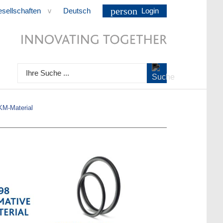
person
esellschaften
Deutsch
Login
>
Ihre Suche ...
KM-Material