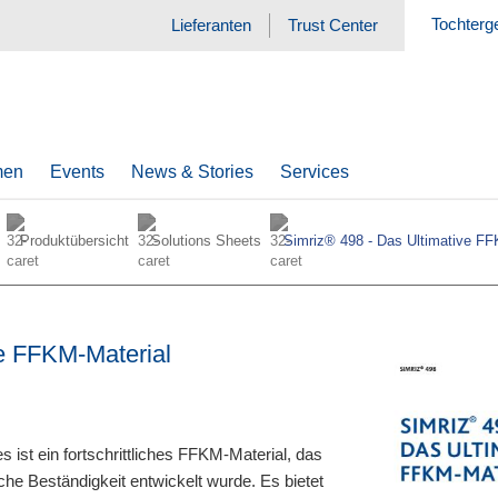
Tochterg
Lieferanten
Trust Center
men
Events
News & Stories
Services
Produktübersicht
Solutions Sheets
Simriz® 498 - Das Ultimative FF
ve FFKM-Material
ist ein fortschrittliches FFKM-Material, das
che Beständigkeit entwickelt wurde. Es bietet