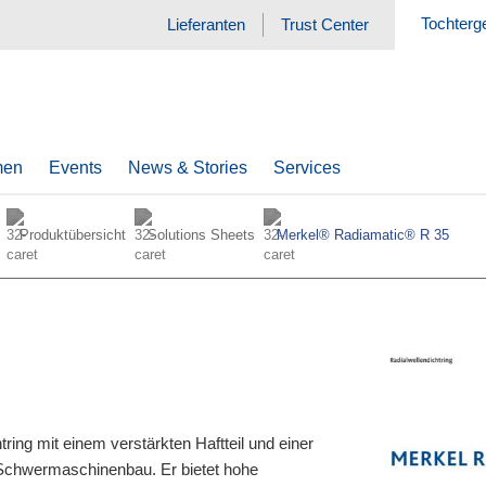
Tochterg
Lieferanten
Trust Center
men
Events
News & Stories
Services
Produktübersicht
Solutions Sheets
Merkel® Radiamatic® R 35
ring mit einem verstärkten Haftteil und einer
m Schwermaschinenbau. Er bietet hohe