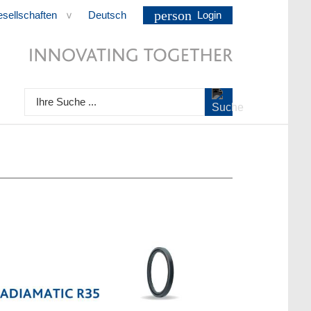
person
esellschaften
Deutsch
Login
>
Ihre Suche ...