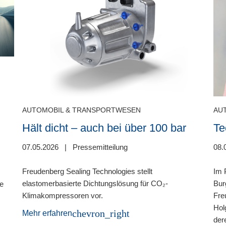
AUTOMOBIL & TRANSPORTWESEN
AU
Hält dicht – auch bei über 100 bar
Te
07.05.2026
|
Pressemitteilung
08.
Freudenberg Sealing Technologies stellt
Im 
elastomerbasierte Dichtungslösung für CO₂-
Bur
he
Klimakompressoren vor.
Fre
Hol
chevron_right
Mehr erfahren
der