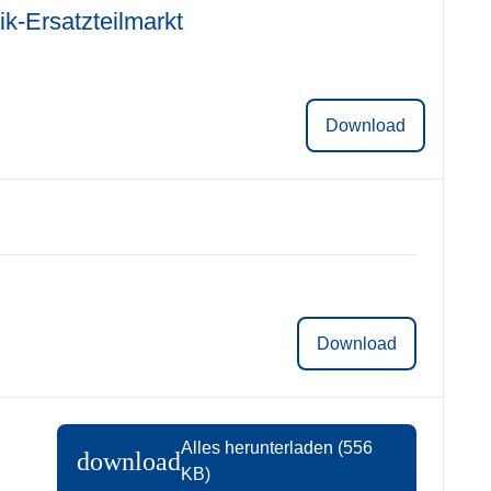
ik-Ersatzteilmarkt
Download
Download
Alles herunterladen (556
download
KB)