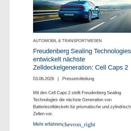
AUTOMOBIL & TRANSPORTWESEN
Freudenberg Sealing Technologies
entwickelt nächste
Zelldeckelgeneration: Cell Caps 2
ichweite:
03.06.2026
|
Pressemitteilung
en E-
Mit den Cell Caps 2 stellt Freudenberg Sealing
Technologies die nächste Generation von
Batteriezelldeckeln für prismatische und zylindrisc
Zellen vor.
auf der Battery
e für
chevron_right
Mehr erfahren