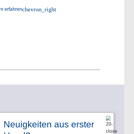
Sicherheit un
chevron_right
r erfahren
hochpräzisen B
Mehr erfahre
Neuigkeiten aus erster