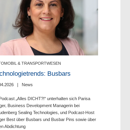
TOMOBIL & TRANSPORTWESEN
AUTOMOBIL 
chnologietrends: Busbars
Battery C
Barriers: 
04.2026
|
News
Elektrofa
Batterien
Podcast „Alles DICHT?!“ unterhalten sich Parisa
ger, Business Development Managerin bei
02.03.2026
|
udenberg Sealing Technologies, und Podcast-Host
ger Best über Busbars und Busbar Pins sowie über
Die Elektromob
en Abdichtung
Batteriesyste