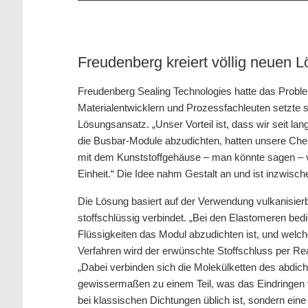
Freudenberg kreiert völlig neuen 
Freudenberg Sealing Technologies hatte das Problem
Materialentwicklern und Prozessfachleuten setzte s
Lösungsansatz. „Unser Vorteil ist, dass wir seit l
die Busbar-Module abzudichten, hatten unsere Chemi
mit dem Kunststoffgehäuse – man könnte sagen – ve
Einheit.“ Die Idee nahm Gestalt an und ist inzwisch
Die Lösung basiert auf der Verwendung vulkanisier
stoffschlüssig verbindet. „Bei den Elastomeren be
Flüssigkeiten das Modul abzudichten ist, und welc
Verfahren wird der erwünschte Stoffschluss per Re
„Dabei verbinden sich die Molekülketten des abdi
gewissermaßen zu einem Teil, was das Eindringen v
bei klassischen Dichtungen üblich ist, sondern ein