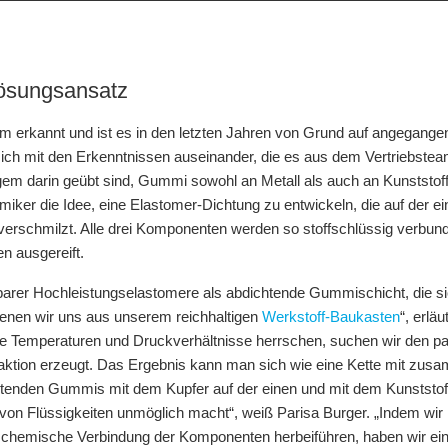
Lösungsansatz
 erkannt und ist es in den letzten Jahren von Grund auf angegangen.
ich mit den Erkenntnissen auseinander, die es aus dem Vertriebsteam
angem darin geübt sind, Gummi sowohl an Metall als auch an Kunststo
ker die Idee, eine Elastomer-Dichtung zu entwickeln, die auf der ei
rschmilzt. Alle drei Komponenten werden so stoffschlüssig verbunden
en ausgereift.
barer Hochleistungselastomere als abdichtende Gummischicht, die si
dienen wir uns aus unserem reichhaltigen
Werkstoff-Baukasten
“, erlä
he Temperaturen und Druckverhältnisse herrschen, suchen wir den p
aktion erzeugt. Das Ergebnis kann man sich wie eine Kette mit zus
chtenden Gummis mit dem Kupfer auf der einen und mit dem Kunststof
on Flüssigkeiten unmöglich macht“, weiß Parisa Burger. „Indem wir 
e chemische Verbindung der Komponenten herbeiführen, haben wir ein w