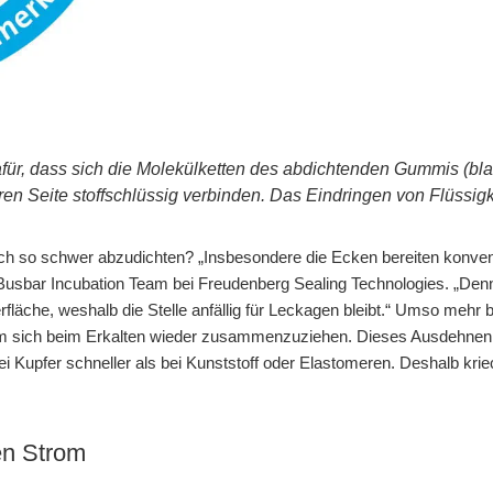
für, dass sich die Molekülketten des abdichtenden Gummis (blau
en Seite stoffschlüssig verbinden. Das Eindringen von Flüssig
ch so schwer abzudichten? „Insbesondere die Ecken bereiten konven
sbar Incubation Team bei Freudenberg Sealing Technologies. „Den
läche, weshalb die Stelle anfällig für Leckagen bleibt.“ Umso mehr b
 um sich beim Erkalten wieder zusammenzuziehen. Dieses Ausdehne
ei Kupfer schneller als bei Kunststoff oder Elastomeren. Deshalb kr
en Strom