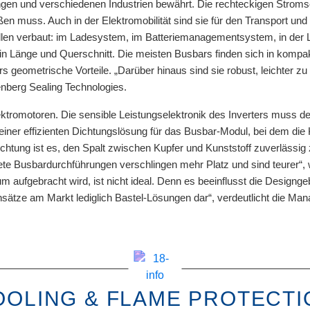
gen und verschiedenen Industrien bewährt. Die rechteckigen Strom
ßen muss. Auch in der Elektromobilität sind sie für den Transport und 
len verbaut: im Ladesystem, im Batteriemanagementsystem, in der L
 in Länge und Querschnitt. Die meisten Busbars finden sich in kompak
 geometrische Vorteile. „Darüber hinaus sind sie robust, leichter zu
nberg Sealing Technologies.
lektromotoren. Die sensible Leistungselektronik des Inverters muss
s einer effizienten Dichtungslösung für das Busbar-Modul, bei dem d
tung ist es, den Spalt zwischen Kupfer und Kunststoff zuverlässig z
 Busbardurchführungen verschlingen mehr Platz und sind teurer“, w
 aufgebracht wird, ist nicht ideal. Denn es beeinflusst die Designg
Ansätze am Markt lediglich Bastel-Lösungen dar“, verdeutlicht die Man
OOLING & FLAME PROTECTI