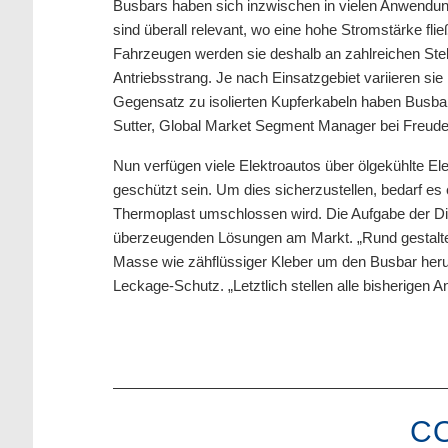
Busbars haben sich inzwischen in vielen Anwendun
sind überall relevant, wo eine hohe Stromstärke flie
Fahrzeugen werden sie deshalb an zahlreichen Stel
Antriebsstrang. Je nach Einsatzgebiet variieren sie
Gegensatz zu isolierten Kupferkabeln haben Busbars
Sutter, Global Market Segment Manager bei Freude
Nun verfügen viele Elektroautos über ölgekühlte E
geschützt sein. Um dies sicherzustellen, bedarf e
Thermoplast umschlossen wird. Die Aufgabe der Dich
überzeugenden Lösungen am Markt. „Rund gestaltete
Masse wie zähflüssiger Kleber um den Busbar herum
Leckage-Schutz. „Letztlich stellen alle bisherigen 
C